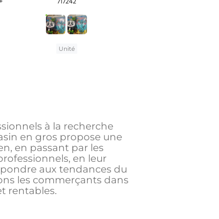
+
717242
Unité
ssionnels à la recherche
agasin en gros propose une
en, en passant par les
ofessionnels, en leur
 répondre aux tendances du
gnons les commerçants dans
et rentables.