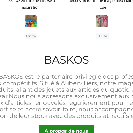
155-107 voiture de course à
6833A-16 Bâton de magie bleu clair 
aspiration
rose
Unité
Unité
BASKOS
BASKOS est le partenaire privilégié des profe
ix compétitifs. Situé à Aubervilliers, notre m
ts, allant des jouets aux articles du quotidi
zar.Nous nous adressons exclusivement aux pr
ix d’articles renouvelés régulièrement pour
ertise et notre savoir-faire, nous accompa
ion de leur stock avec des produits attractifs 
À propos de nous